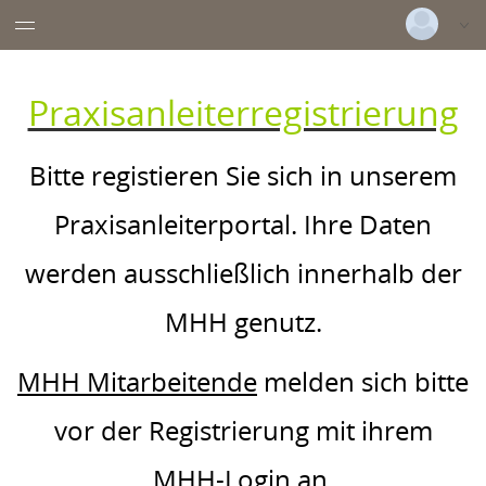
Datentabelle mit 2 Zeilen und 6 Spalten
Deutsch
|
Englisch
Praxisanleiterregistrierung
Login
Versionsnummer: 2026.2.05.64048
Bitte registieren Sie sich in unserem
Praxisanleiterportal. Ihre Daten
werden ausschließlich innerhalb der
MHH genutz.
MHH Mitarbeitende
melden sich bitte
vor der Registrierung mit ihrem
MHH-Login
an.